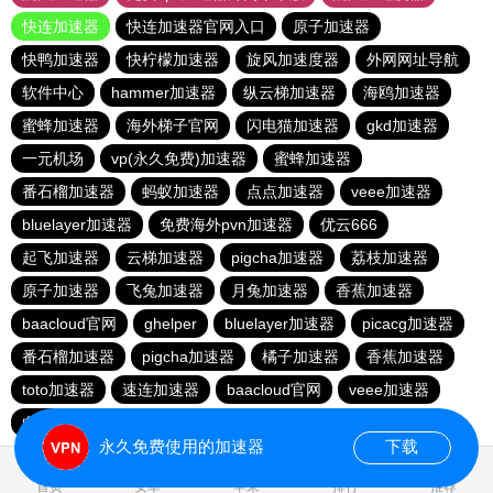
快连加速器
快连加速器官网入口
原子加速器
快鸭加速器
快柠檬加速器
旋风加速度器
外网网址导航
软件中心
hammer加速器
纵云梯加速器
海鸥加速器
蜜蜂加速器
海外梯子官网
闪电猫加速器
gkd加速器
一元机场
vp(永久免费)加速器
蜜蜂加速器
番石榴加速器
蚂蚁加速器
点点加速器
veee加速器
bluelayer加速器
免费海外pvn加速器
优云666
起飞加速器
云梯加速器
pigcha加速器
荔枝加速器
原子加速器
飞兔加速器
月兔加速器
香蕉加速器
baacloud官网
ghelper
bluelayer加速器
picacg加速器
番石榴加速器
pigcha加速器
橘子加速器
香蕉加速器
toto加速器
速连加速器
baacloud官网
veee加速器
白鲸加速器
一元机场
哇哇加速器
西柚加速器
永久免费使用的加速器
下载
0.019564s
首页
安卓
苹果
排行
推荐