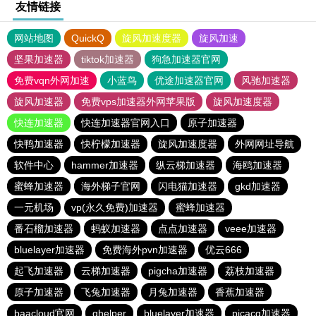
友情链接
网站地图
QuickQ
旋风加速度器
旋风加速
坚果加速器
tiktok加速器
狗急加速器官网
免费vqn外网加速
小蓝鸟
优途加速器官网
风驰加速器
旋风加速器
免费vps加速器外网苹果版
旋风加速度器
快连加速器
快连加速器官网入口
原子加速器
快鸭加速器
快柠檬加速器
旋风加速度器
外网网址导航
软件中心
hammer加速器
纵云梯加速器
海鸥加速器
蜜蜂加速器
海外梯子官网
闪电猫加速器
gkd加速器
一元机场
vp(永久免费)加速器
蜜蜂加速器
番石榴加速器
蚂蚁加速器
点点加速器
veee加速器
bluelayer加速器
免费海外pvn加速器
优云666
起飞加速器
云梯加速器
pigcha加速器
荔枝加速器
原子加速器
飞兔加速器
月兔加速器
香蕉加速器
baacloud官网
ghelper
bluelayer加速器
picacg加速器