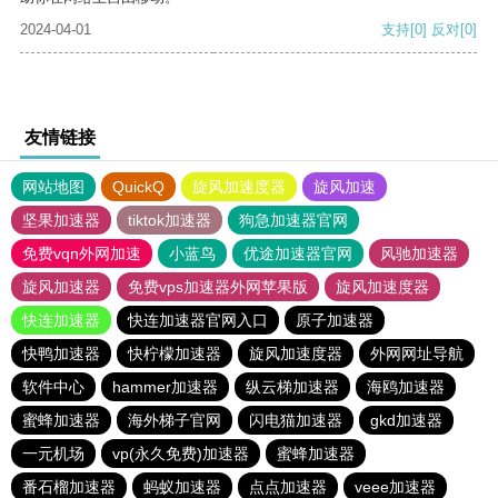
2024-04-01
支持
[0]
反对
[0]
友情链接
网站地图
QuickQ
旋风加速度器
旋风加速
坚果加速器
tiktok加速器
狗急加速器官网
免费vqn外网加速
小蓝鸟
优途加速器官网
风驰加速器
旋风加速器
免费vps加速器外网苹果版
旋风加速度器
快连加速器
快连加速器官网入口
原子加速器
快鸭加速器
快柠檬加速器
旋风加速度器
外网网址导航
软件中心
hammer加速器
纵云梯加速器
海鸥加速器
蜜蜂加速器
海外梯子官网
闪电猫加速器
gkd加速器
一元机场
vp(永久免费)加速器
蜜蜂加速器
番石榴加速器
蚂蚁加速器
点点加速器
veee加速器