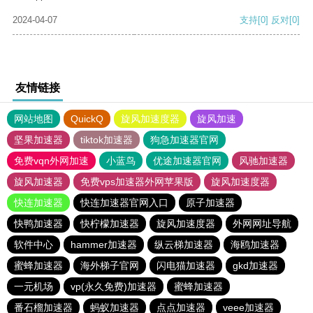
2024-04-07
支持
[0]
反对
[0]
友情链接
网站地图
QuickQ
旋风加速度器
旋风加速
坚果加速器
tiktok加速器
狗急加速器官网
免费vqn外网加速
小蓝鸟
优途加速器官网
风驰加速器
旋风加速器
免费vps加速器外网苹果版
旋风加速度器
快连加速器
快连加速器官网入口
原子加速器
快鸭加速器
快柠檬加速器
旋风加速度器
外网网址导航
软件中心
hammer加速器
纵云梯加速器
海鸥加速器
蜜蜂加速器
海外梯子官网
闪电猫加速器
gkd加速器
一元机场
vp(永久免费)加速器
蜜蜂加速器
番石榴加速器
蚂蚁加速器
点点加速器
veee加速器