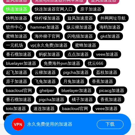
旋风加速器
免费vps加速器外网苹果版
旋风加速度器
快连加速器
快连加速器官网入口
原子加速器
快鸭加速器
快柠檬加速器
旋风加速度器
外网网址导航
软件中心
hammer加速器
纵云梯加速器
海鸥加速器
蜜蜂加速器
海外梯子官网
闪电猫加速器
gkd加速器
一元机场
vp(永久免费)加速器
蜜蜂加速器
番石榴加速器
蚂蚁加速器
点点加速器
veee加速器
bluelayer加速器
免费海外pvn加速器
优云666
起飞加速器
云梯加速器
pigcha加速器
荔枝加速器
原子加速器
飞兔加速器
月兔加速器
香蕉加速器
baacloud官网
ghelper
bluelayer加速器
picacg加速器
番石榴加速器
pigcha加速器
橘子加速器
香蕉加速器
toto加速器
速连加速器
baacloud官网
veee加速器
白鲸加速器
一元机场
哇哇加速器
西柚加速器
永久免费使用的加速器
下载
0.034405s