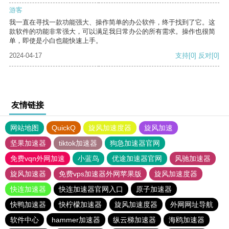
游客
我一直在寻找一款功能强大、操作简单的办公软件，终于找到了它。这
款软件的功能非常强大，可以满足我日常办公的所有需求。操作也很简
单，即使是小白也能快速上手。
2024-04-17
支持
[0]
反对
[0]
友情链接
网站地图
QuickQ
旋风加速度器
旋风加速
坚果加速器
tiktok加速器
狗急加速器官网
免费vqn外网加速
小蓝鸟
优途加速器官网
风驰加速器
旋风加速器
免费vps加速器外网苹果版
旋风加速度器
快连加速器
快连加速器官网入口
原子加速器
快鸭加速器
快柠檬加速器
旋风加速度器
外网网址导航
软件中心
hammer加速器
纵云梯加速器
海鸥加速器