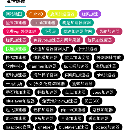
友情链接
网站地图
QuickQ
旋风加速度器
旋风加速
坚果加速器
tiktok加速器
狗急加速器官网
免费vqn外网加速
小蓝鸟
优途加速器官网
风驰加速器
旋风加速器
免费vps加速器外网苹果版
旋风加速度器
快连加速器
快连加速器官网入口
原子加速器
快鸭加速器
快柠檬加速器
旋风加速度器
外网网址导航
软件中心
hammer加速器
纵云梯加速器
海鸥加速器
蜜蜂加速器
海外梯子官网
闪电猫加速器
gkd加速器
一元机场
vp(永久免费)加速器
蜜蜂加速器
番石榴加速器
蚂蚁加速器
点点加速器
veee加速器
bluelayer加速器
免费海外pvn加速器
优云666
起飞加速器
云梯加速器
pigcha加速器
荔枝加速器
原子加速器
飞兔加速器
月兔加速器
香蕉加速器
baacloud官网
ghelper
bluelayer加速器
picacg加速器