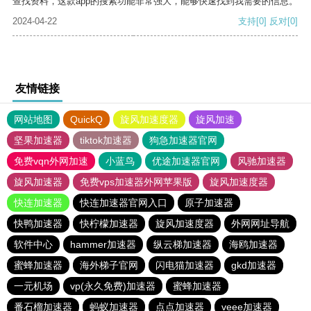
查找资料，这款app的搜索功能非常强大，能够快速找到我需要的信息。
2024-04-22
支持
[0]
反对
[0]
友情链接
网站地图
QuickQ
旋风加速度器
旋风加速
坚果加速器
tiktok加速器
狗急加速器官网
免费vqn外网加速
小蓝鸟
优途加速器官网
风驰加速器
旋风加速器
免费vps加速器外网苹果版
旋风加速度器
快连加速器
快连加速器官网入口
原子加速器
快鸭加速器
快柠檬加速器
旋风加速度器
外网网址导航
软件中心
hammer加速器
纵云梯加速器
海鸥加速器
蜜蜂加速器
海外梯子官网
闪电猫加速器
gkd加速器
一元机场
vp(永久免费)加速器
蜜蜂加速器
番石榴加速器
蚂蚁加速器
点点加速器
veee加速器