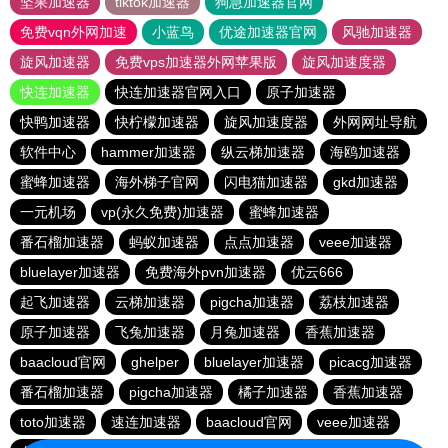
坚果加速器
tiktok加速器
狗急加速器官网
免费vqn外网加速
小蓝鸟
优途加速器官网
风驰加速器
旋风加速器
免费vps加速器外网苹果版
旋风加速度器
快连加速器
快连加速器官网入口
原子加速器
快鸭加速器
快柠檬加速器
旋风加速度器
外网网址导航
软件中心
hammer加速器
纵云梯加速器
海鸥加速器
蜜蜂加速器
海外梯子官网
闪电猫加速器
gkd加速器
一元机场
vp(永久免费)加速器
蜜蜂加速器
番石榴加速器
蚂蚁加速器
点点加速器
veee加速器
bluelayer加速器
免费海外pvn加速器
优云666
起飞加速器
云梯加速器
pigcha加速器
荔枝加速器
原子加速器
飞兔加速器
月兔加速器
香蕉加速器
baacloud官网
ghelper
bluelayer加速器
picacg加速器
番石榴加速器
pigcha加速器
橘子加速器
香蕉加速器
toto加速器
速连加速器
baacloud官网
veee加速器