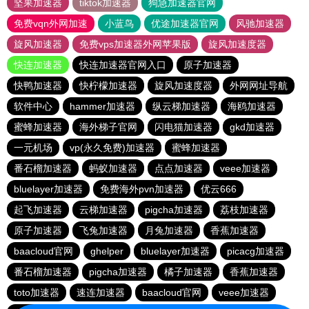
坚果加速器
tiktok加速器
狗急加速器官网
免费vqn外网加速
小蓝鸟
优途加速器官网
风驰加速器
旋风加速器
免费vps加速器外网苹果版
旋风加速度器
快连加速器
快连加速器官网入口
原子加速器
快鸭加速器
快柠檬加速器
旋风加速度器
外网网址导航
软件中心
hammer加速器
纵云梯加速器
海鸥加速器
蜜蜂加速器
海外梯子官网
闪电猫加速器
gkd加速器
一元机场
vp(永久免费)加速器
蜜蜂加速器
番石榴加速器
蚂蚁加速器
点点加速器
veee加速器
bluelayer加速器
免费海外pvn加速器
优云666
起飞加速器
云梯加速器
pigcha加速器
荔枝加速器
原子加速器
飞兔加速器
月兔加速器
香蕉加速器
baacloud官网
ghelper
bluelayer加速器
picacg加速器
番石榴加速器
pigcha加速器
橘子加速器
香蕉加速器
toto加速器
速连加速器
baacloud官网
veee加速器