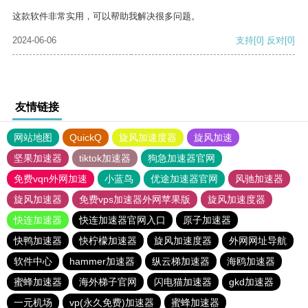
这款软件非常实用，可以帮助我解决很多问题。
2024-06-06
支持
[0]
反对
[0]
友情链接
网站地图
QuickQ
旋风加速度器
旋风加速
坚果加速器
tiktok加速器
狗急加速器官网
免费vqn外网加速
小蓝鸟
优途加速器官网
风驰加速器
旋风加速器
免费vps加速器外网苹果版
旋风加速度器
快连加速器
快连加速器官网入口
原子加速器
快鸭加速器
快柠檬加速器
旋风加速度器
外网网址导航
软件中心
hammer加速器
纵云梯加速器
海鸥加速器
蜜蜂加速器
海外梯子官网
闪电猫加速器
gkd加速器
一元机场
vp(永久免费)加速器
蜜蜂加速器