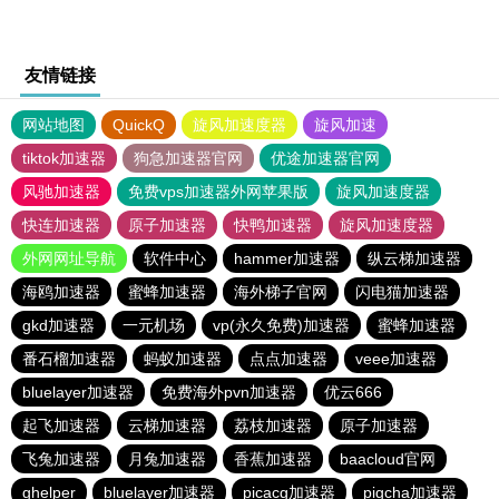
友情链接
网站地图
QuickQ
旋风加速度器
旋风加速
tiktok加速器
狗急加速器官网
优途加速器官网
风驰加速器
免费vps加速器外网苹果版
旋风加速度器
快连加速器
原子加速器
快鸭加速器
旋风加速度器
外网网址导航
软件中心
hammer加速器
纵云梯加速器
海鸥加速器
蜜蜂加速器
海外梯子官网
闪电猫加速器
gkd加速器
一元机场
vp(永久免费)加速器
蜜蜂加速器
番石榴加速器
蚂蚁加速器
点点加速器
veee加速器
bluelayer加速器
免费海外pvn加速器
优云666
起飞加速器
云梯加速器
荔枝加速器
原子加速器
飞兔加速器
月兔加速器
香蕉加速器
baacloud官网
ghelper
bluelayer加速器
picacg加速器
pigcha加速器