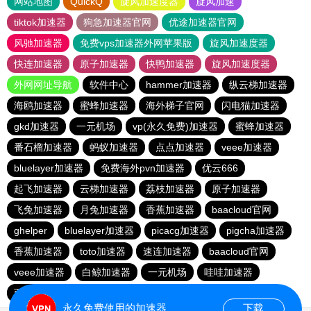
网站地图
QuickQ
旋风加速度器
旋风加速
tiktok加速器
狗急加速器官网
优途加速器官网
风驰加速器
免费vps加速器外网苹果版
旋风加速度器
快连加速器
原子加速器
快鸭加速器
旋风加速度器
外网网址导航
软件中心
hammer加速器
纵云梯加速器
海鸥加速器
蜜蜂加速器
海外梯子官网
闪电猫加速器
gkd加速器
一元机场
vp(永久免费)加速器
蜜蜂加速器
番石榴加速器
蚂蚁加速器
点点加速器
veee加速器
bluelayer加速器
免费海外pvn加速器
优云666
起飞加速器
云梯加速器
荔枝加速器
原子加速器
飞兔加速器
月兔加速器
香蕉加速器
baacloud官网
ghelper
bluelayer加速器
picacg加速器
pigcha加速器
香蕉加速器
toto加速器
速连加速器
baacloud官网
veee加速器
白鲸加速器
一元机场
哇哇加速器
西柚加速器
永久免费使用的加速器
下载