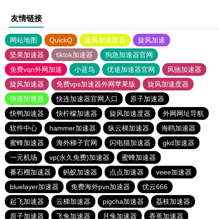
友情链接
网站地图
QuickQ
旋风加速度器
旋风加速
坚果加速器
tiktok加速器
狗急加速器官网
免费vqn外网加速
小蓝鸟
优途加速器官网
风驰加速器
旋风加速器
免费vps加速器外网苹果版
旋风加速度器
快连加速器
快连加速器官网入口
原子加速器
快鸭加速器
快柠檬加速器
旋风加速度器
外网网址导航
软件中心
hammer加速器
纵云梯加速器
海鸥加速器
蜜蜂加速器
海外梯子官网
闪电猫加速器
gkd加速器
一元机场
vp(永久免费)加速器
蜜蜂加速器
番石榴加速器
蚂蚁加速器
点点加速器
veee加速器
bluelayer加速器
免费海外pvn加速器
优云666
起飞加速器
云梯加速器
pigcha加速器
荔枝加速器
原子加速器
飞兔加速器
月兔加速器
香蕉加速器