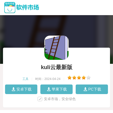
kuli云最新版
工具
|
时间：2024-04-24
|
安卓下载
苹果下载
PC下载
安卓市场，安全绿色