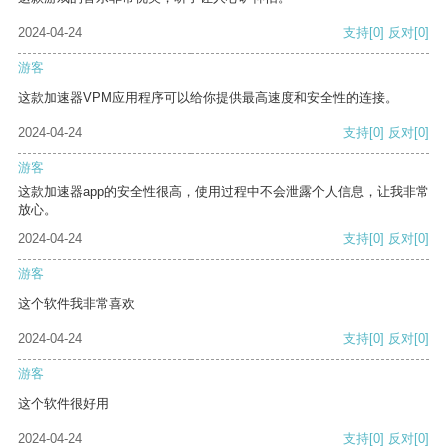
2024-04-24
支持
[0]
反对
[0]
游客
这款加速器VPM应用程序可以给你提供最高速度和安全性的连接。
2024-04-24
支持
[0]
反对
[0]
游客
这款加速器app的安全性很高，使用过程中不会泄露个人信息，让我非常
放心。
2024-04-24
支持
[0]
反对
[0]
游客
这个软件我非常喜欢
2024-04-24
支持
[0]
反对
[0]
游客
这个软件很好用
2024-04-24
支持
[0]
反对
[0]