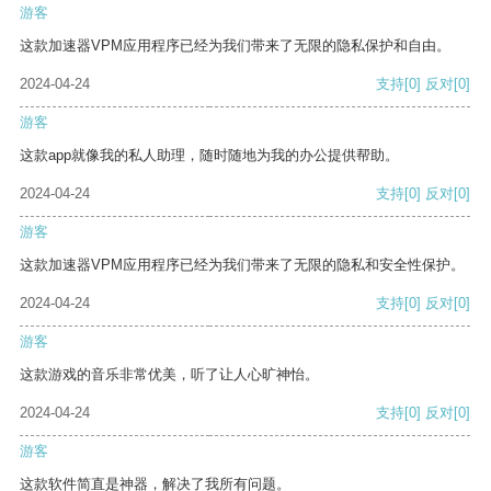
游客
这款加速器VPM应用程序已经为我们带来了无限的隐私保护和自由。
2024-04-24
支持
[0]
反对
[0]
游客
这款app就像我的私人助理，随时随地为我的办公提供帮助。
2024-04-24
支持
[0]
反对
[0]
游客
这款加速器VPM应用程序已经为我们带来了无限的隐私和安全性保护。
2024-04-24
支持
[0]
反对
[0]
游客
这款游戏的音乐非常优美，听了让人心旷神怡。
2024-04-24
支持
[0]
反对
[0]
游客
这款软件简直是神器，解决了我所有问题。