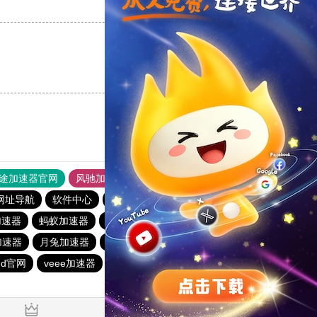
支持
[0]
反对
[0]
支持
[0]
反对
[0]
途加速器官网
风驰加速器
旋风加速器
网址导航
软件中心
hammer加速器
纵云梯加速器
加速器
蚂蚁加速器
点点加速器
veee加速器
加速器
月兔加速器
香蕉加速器
baacloud官网
ghelper
oud官网
veee加速器
白鲸加速器
一元机场
哇哇加速器