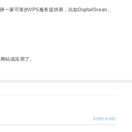
的VPS服务提供商，比如DigitalOcean、
。
署网站或应用了。
支持
[0]
反对
[0]