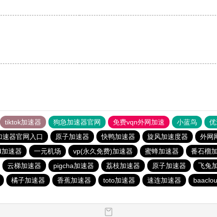
tiktok加速器
狗急加速器官网
免费vqn外网加速
小蓝鸟
优
加速器官网入口
原子加速器
快鸭加速器
旋风加速度器
外网
kd加速器
一元机场
vp(永久免费)加速器
蜜蜂加速器
番石榴
云梯加速器
pigcha加速器
荔枝加速器
原子加速器
飞兔
橘子加速器
香蕉加速器
toto加速器
速连加速器
baacl