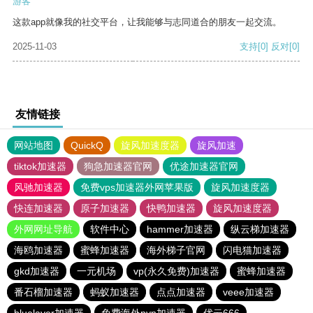
游客
这款app就像我的社交平台，让我能够与志同道合的朋友一起交流。
2025-11-03
支持
[0]
反对
[0]
友情链接
网站地图
QuickQ
旋风加速度器
旋风加速
tiktok加速器
狗急加速器官网
优途加速器官网
风驰加速器
免费vps加速器外网苹果版
旋风加速度器
快连加速器
原子加速器
快鸭加速器
旋风加速度器
外网网址导航
软件中心
hammer加速器
纵云梯加速器
海鸥加速器
蜜蜂加速器
海外梯子官网
闪电猫加速器
gkd加速器
一元机场
vp(永久免费)加速器
蜜蜂加速器
番石榴加速器
蚂蚁加速器
点点加速器
veee加速器